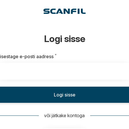
Logi sisse
*
Kohustuslik
isestage e-posti aadress
Logi sisse
või jätkake kontoga