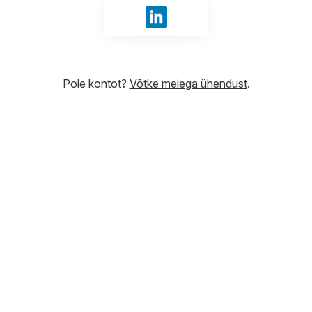
Logige sisse LinkedIn abil
Pole kontot?
Võtke meiega ühendust
.